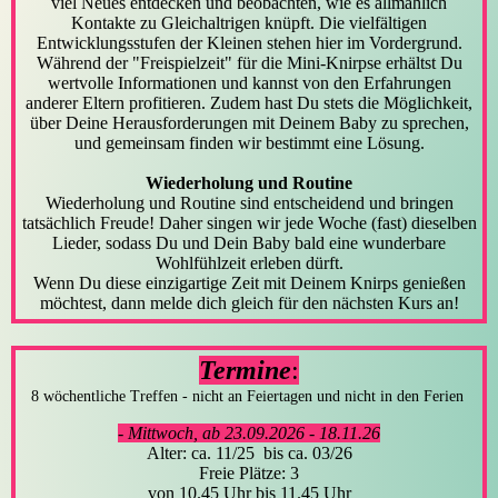
viel Neues entdecken und beobachten, wie es allmählich
Kontakte zu Gleichaltrigen knüpft. Die vielfältigen
Entwicklungsstufen der Kleinen stehen hier im Vordergrund.
Während der "Freispielzeit" für die Mini-Knirpse erhältst Du
wertvolle Informationen und kannst von den Erfahrungen
anderer Eltern profitieren. Zudem hast Du stets die Möglichkeit,
über Deine Herausforderungen mit Deinem Baby zu sprechen,
und gemeinsam finden wir bestimmt eine Lösung.
Wiederholung und Routine
Wiederholung und Routine sind entscheidend und bringen
tatsächlich Freude! Daher singen wir jede Woche (fast) dieselben
Lieder, sodass Du und Dein Baby bald eine wunderbare
Wohlfühlzeit erleben dürft.
Wenn Du diese einzigartige Zeit mit Deinem Knirps genießen
möchtest, dann melde dich gleich für den nächsten Kurs an!
Termine
:
8 wöchentliche Treffen - nicht an Feiertagen und nicht in den Ferien
- Mittwoch, ab 23.09.2026 - 18.11.26
Alter: ca. 11/25 bis ca. 03/26
Freie Plätze: 3
von 10.45 Uhr bis 11.45 Uhr